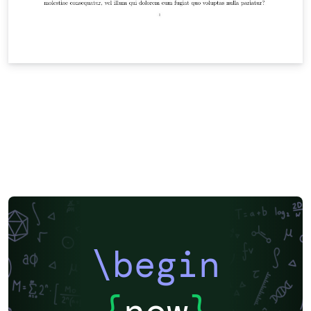
\begin