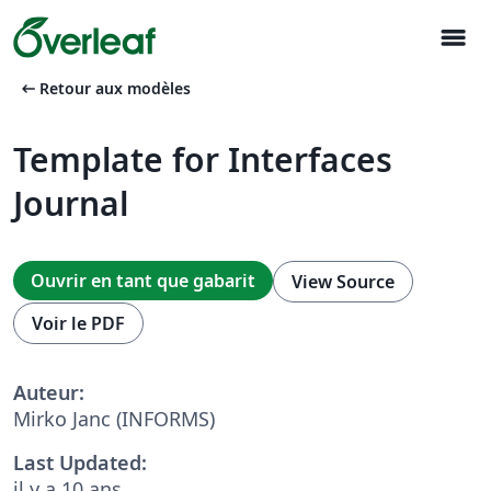
menu
arrow_left_alt
Retour aux modèles
Template for Interfaces
Journal
Ouvrir en tant que gabarit
View Source
Voir le PDF
Auteur:
Mirko Janc (INFORMS)
Last Updated:
il y a 10 ans