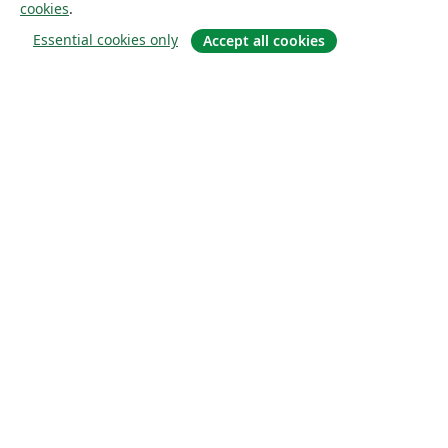
cookies
.
Essential cookies only
Accept all cookies
À propos
À propos de nous
Carrières
Blog
Solutions
Pour les entreprises
Pour les universités