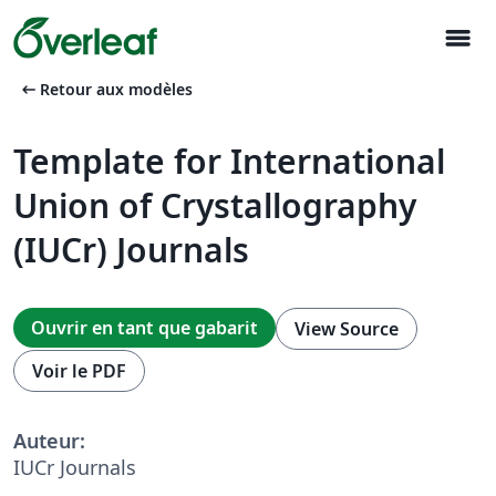
menu
arrow_left_alt
Retour aux modèles
Template for International
Union of Crystallography
(IUCr) Journals
Ouvrir en tant que gabarit
View Source
Voir le PDF
Auteur:
IUCr Journals