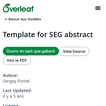
menu
arrow_left_alt
Retour aux modèles
Template for SEG abstract
Ouvrir en tant que gabarit
View Source
Voir le PDF
Auteur:
Sergey Fomel
Last Updated:
il y a 5 ans
License: