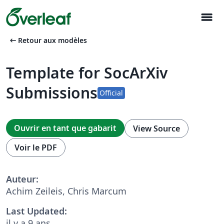
menu
arrow_left_alt
Retour aux modèles
Template for SocArXiv
Submissions
Official
Ouvrir en tant que gabarit
View Source
Voir le PDF
Auteur:
Achim Zeileis, Chris Marcum
Last Updated:
il y a 9 ans