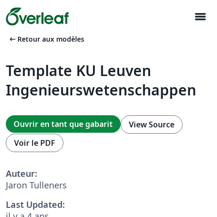
menu
arrow_left_alt
Retour aux modèles
Template KU Leuven
Ingenieurswetenschappen
Ouvrir en tant que gabarit
View Source
Voir le PDF
Auteur:
Jaron Tulleners
Last Updated:
il y a 4 ans