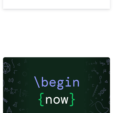
\begin
{
now
}