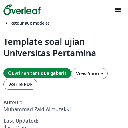
menu
arrow_left_alt
Retour aux modèles
Template soal ujian
Universitas Pertamina
Ouvrir en tant que gabarit
View Source
Voir le PDF
Auteur:
Muhammad Zaki Almuzakki
Last Updated:
il y a 2 ans