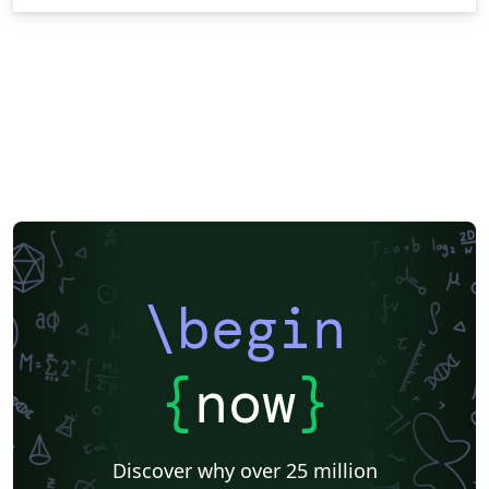
\begin
{
now
}
Discover why over 25 million