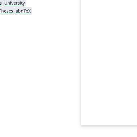
s
University
Theses
abnTeX