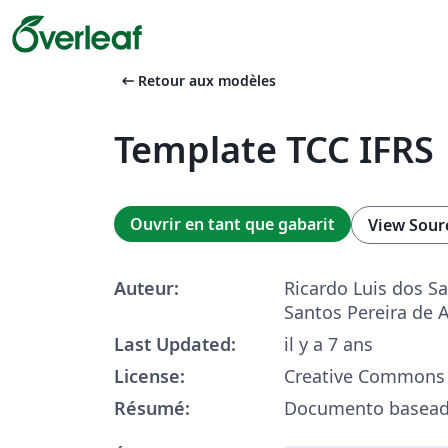
arrow_left_alt
Retour aux modèles
Template TCC IFRS
Ouvrir en tant que gabarit
View Sour
Auteur:
Ricardo Luis dos Sa
Santos Pereira de 
Last Updated:
il y a 7 ans
License:
Creative Commons 
Résumé:
Documento basead