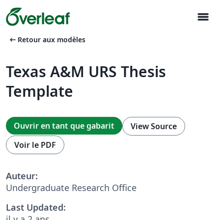
menu
arrow_left_alt
Retour aux modèles
Texas A&M URS Thesis
Template
Ouvrir en tant que gabarit
View Source
Voir le PDF
Auteur:
Undergraduate Research Office
Last Updated:
il y a 2 ans