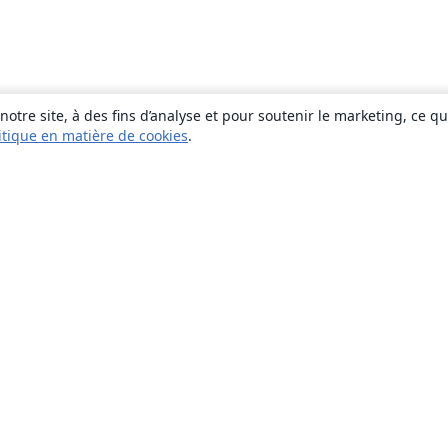
otre site, à des fins d’analyse et pour soutenir le marketing, ce q
itique en matière de cookies
.
À propos
À propos de nous
Carrières
Blog