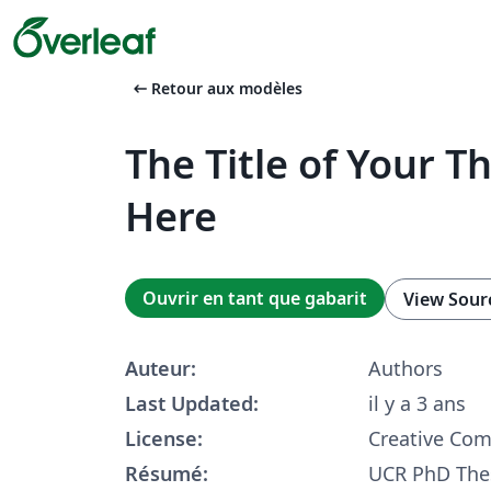
arrow_left_alt
Retour aux modèles
The Title of Your T
Here
Ouvrir en tant que gabarit
View Sour
Auteur:
Authors
Last Updated:
il y a 3 ans
License:
Creative Co
Résumé:
UCR PhD The