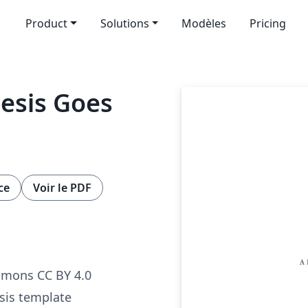
Product
Solutions
Modèles
Pricing
hesis Goes
ce
Voir le PDF
mmons CC BY 4.0
sis template