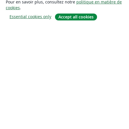
Pour en savoir plus, consultez notre
politique en matière de
cookies
.
Essential cookies only
Accept all cookies
À propos
À propos de nous
Carrières
Blog
Solutions
Pour les entreprises