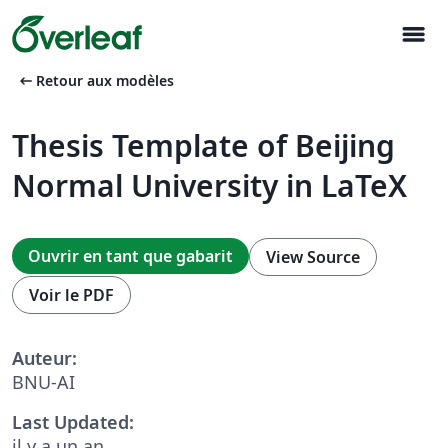
menu
arrow_left_alt
Retour aux modèles
Thesis Template of Beijing
Normal University in LaTeX
Ouvrir en tant que gabarit
View Source
Voir le PDF
Auteur:
BNU-AI
Last Updated:
il y a un an