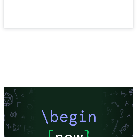
\begin