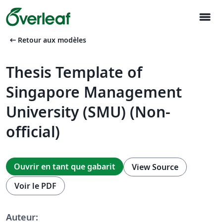
menu
arrow_left_alt
Retour aux modèles
Thesis Template of
Singapore Management
University (SMU) (Non-
official)
Ouvrir en tant que gabarit
View Source
Voir le PDF
Auteur: