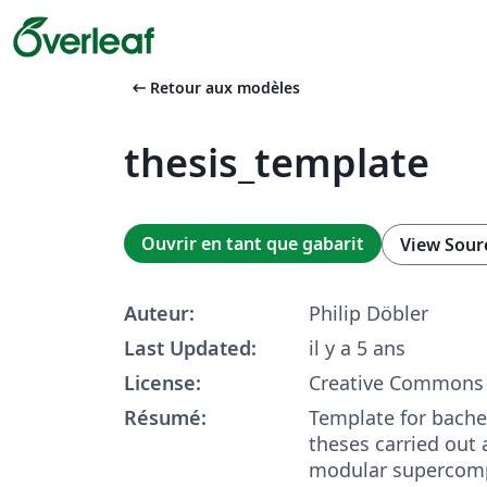
arrow_left_alt
Retour aux modèles
thesis_template
Ouvrir en tant que gabarit
View Sour
Auteur:
Philip Döbler
Last Updated:
il y a 5 ans
License:
Creative Commons 
Résumé:
Template for bache
theses carried out 
modular supercom