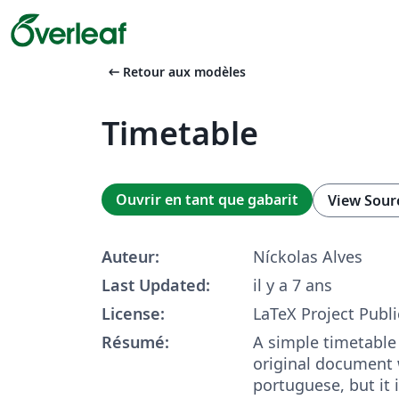
arrow_left_alt
Retour aux modèles
Timetable
Ouvrir en tant que gabarit
View Sour
Auteur:
Níckolas Alves
Last Updated:
il y a 7 ans
License:
LaTeX Project Publi
Résumé:
A simple timetable
original document 
portuguese, but it 