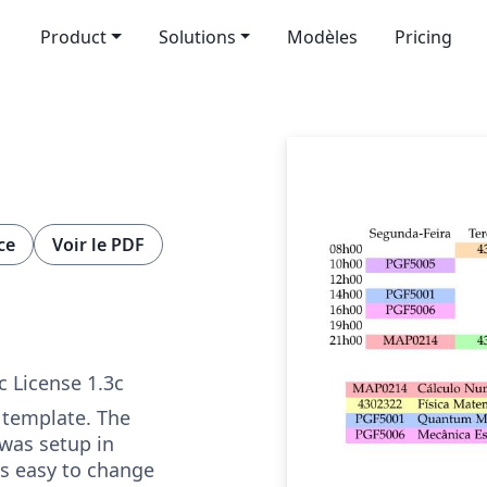
Product
Solutions
Modèles
Pricing
ce
Voir le PDF
c License 1.3c
 template. The
was setup in
is easy to change