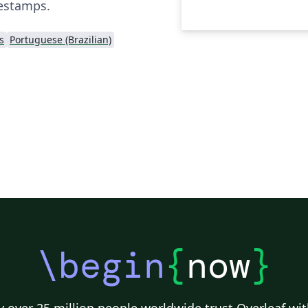
estamps.
s
Portuguese (Brazilian)
\begin
{
now
}
 over 25 million people worldwide trust Overleaf wit