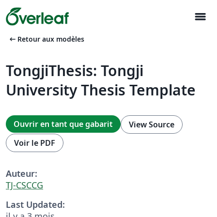
menu
arrow_left_alt
Retour aux modèles
TongjiThesis: Tongji
University Thesis Template
Ouvrir en tant que gabarit
View Source
Voir le PDF
Auteur:
TJ-CSCCG
Last Updated:
il y a 3 mois