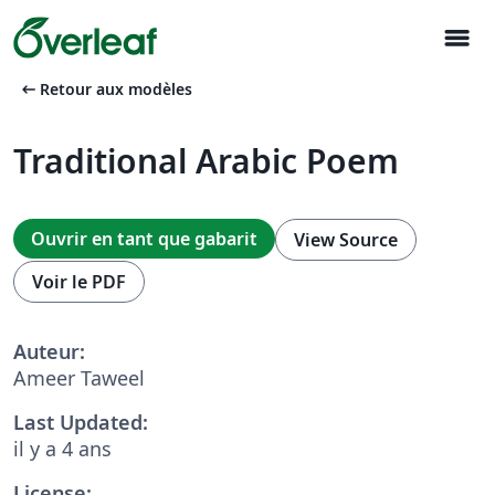
menu
arrow_left_alt
Retour aux modèles
Traditional Arabic Poem
Ouvrir en tant que gabarit
View Source
Voir le PDF
Auteur:
Ameer Taweel
Last Updated:
il y a 4 ans
License: