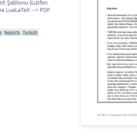
X Şablonu (Lütfen
ya LuaLaTeX --> PDF
s
Reports
Turkish