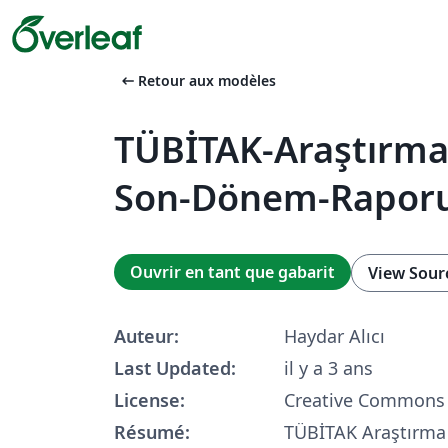
arrow_left_alt
Retour aux modèles
TÜBİTAK-Araştırma-
Son-Dönem-Rapor
Ouvrir en tant que gabarit
View Sour
Auteur:
Haydar Alıcı
Last Updated:
il y a 3 ans
License:
Creative Commons 
Résumé:
TÜBİTAK Araştırma P