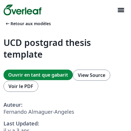
menu
arrow_left_alt
Retour aux modèles
UCD postgrad thesis
template
Ouvrir en tant que gabarit
View Source
Voir le PDF
Auteur:
Fernando Almaguer-Angeles
Last Updated:
il y a 3 ans