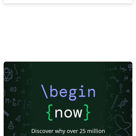
\begin
{
now
}
Discover why over 25 million