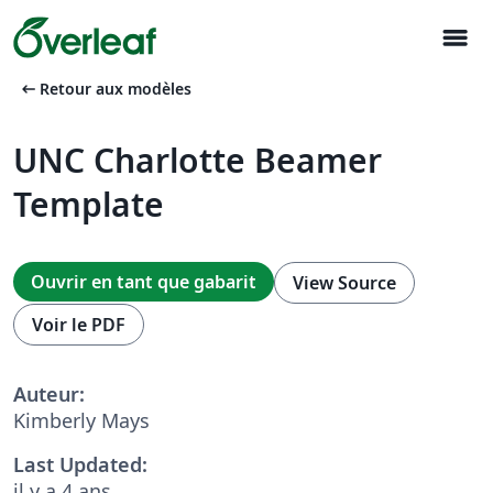
menu
arrow_left_alt
Retour aux modèles
UNC Charlotte Beamer
Template
Ouvrir en tant que gabarit
View Source
Voir le PDF
Auteur:
Kimberly Mays
Last Updated:
il y a 4 ans