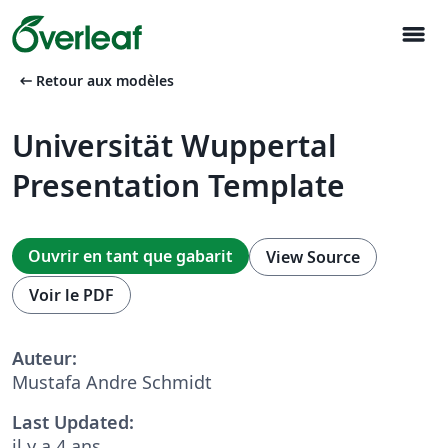
menu
arrow_left_alt
Retour aux modèles
Universität Wuppertal
Presentation Template
Ouvrir en tant que gabarit
View Source
Voir le PDF
Auteur:
Mustafa Andre Schmidt
Last Updated:
il y a 4 ans