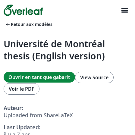
menu
arrow_left_alt
Retour aux modèles
Université de Montréal
thesis (English version)
Ouvrir en tant que gabarit
View Source
Voir le PDF
Auteur:
Uploaded from ShareLaTeX
Last Updated:
il y a 7 ans