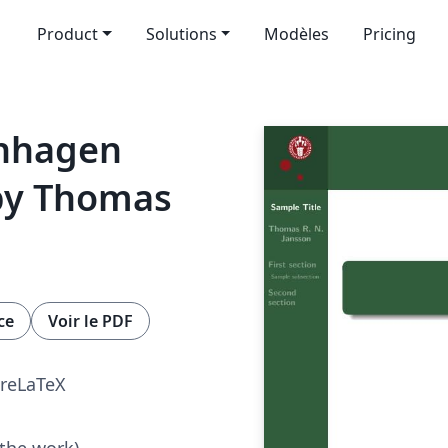
Product
Solutions
Modèles
Pricing
enhagen
by Thomas
ce
Voir le PDF
reLaTeX
 the work)