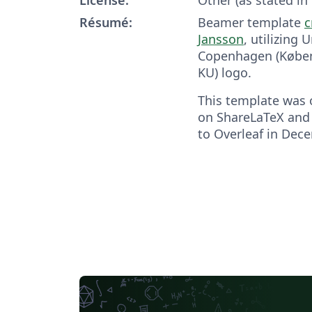
Résumé:
Beamer template
c
Jansson
, utilizing 
Copenhagen (Køben
KU) logo.
This template was o
on ShareLaTeX and
to Overleaf in Dec