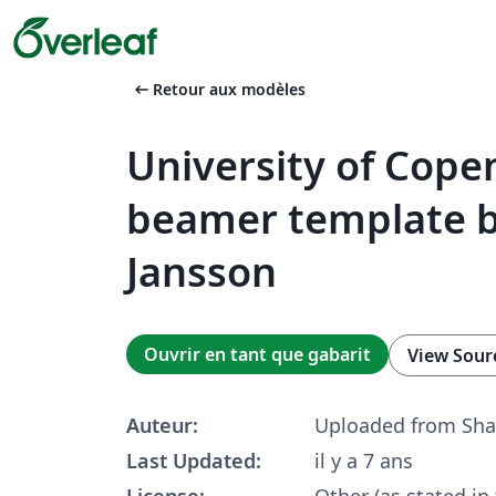
arrow_left_alt
Retour aux modèles
University of Cop
beamer template 
Jansson
Ouvrir en tant que gabarit
View Sour
Auteur:
Uploaded from Sha
Last Updated:
il y a 7 ans
License:
Other (as stated in