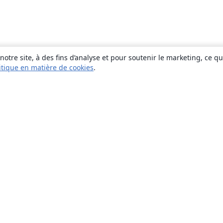
otre site, à des fins d’analyse et pour soutenir le marketing, ce q
itique en matière de cookies
.
À propos
À propos de nous
Carrières
Blog