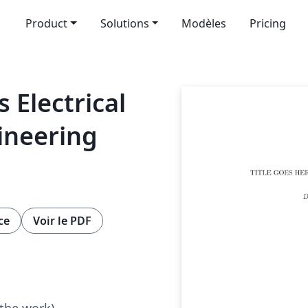
Product
Solutions
Modèles
Pricing
s Electrical
ineering
ce
Voir le PDF
 the work)