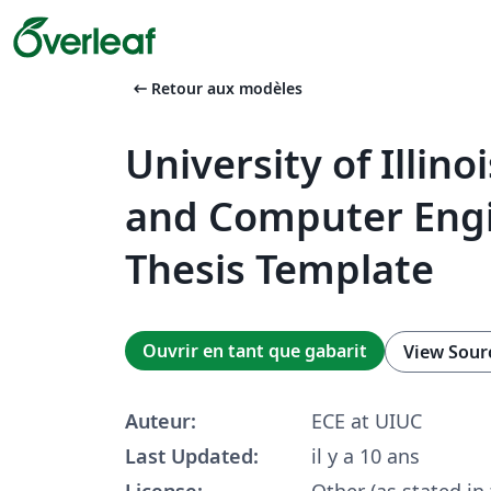
arrow_left_alt
Retour aux modèles
University of Illinoi
and Computer Eng
Thesis Template
Ouvrir en tant que gabarit
View Sour
Auteur:
ECE at UIUC
Last Updated:
il y a 10 ans
License:
Other (as stated in