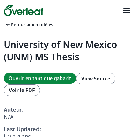
menu
arrow_left_alt
Retour aux modèles
University of New Mexico
(UNM) MS Thesis
Ouvrir en tant que gabarit
View Source
Voir le PDF
Auteur:
N/A
Last Updated:
il y a 4 ans