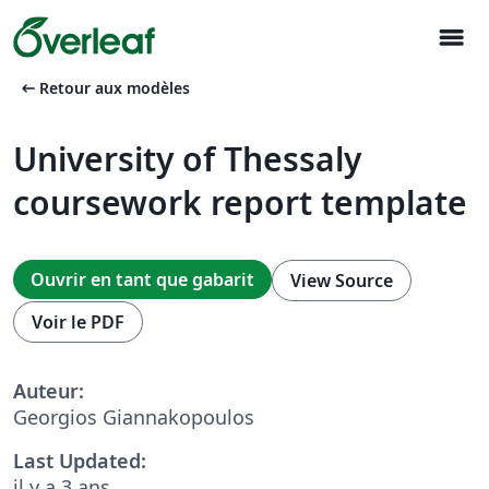
menu
arrow_left_alt
Retour aux modèles
University of Thessaly
coursework report template
Ouvrir en tant que gabarit
View Source
Voir le PDF
Auteur:
Georgios Giannakopoulos
Last Updated:
il y a 3 ans