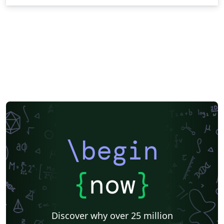
\begin
{
now
}
Discover why over 25 million