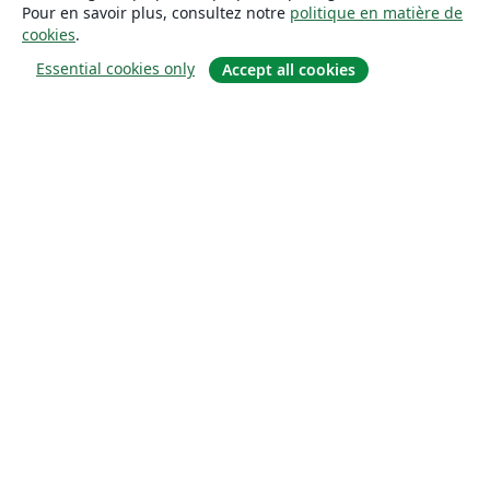
Pour en savoir plus, consultez notre
politique en matière de
cookies
.
Essential cookies only
Accept all cookies
À propos
À propos de nous
Carrières
Blog
Solutions
Pour les entreprises