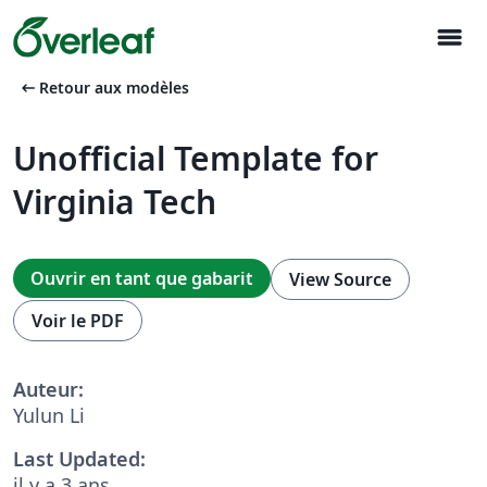
menu
arrow_left_alt
Retour aux modèles
Unofficial Template for
Virginia Tech
Ouvrir en tant que gabarit
View Source
Voir le PDF
Auteur:
Yulun Li
Last Updated:
il y a 3 ans