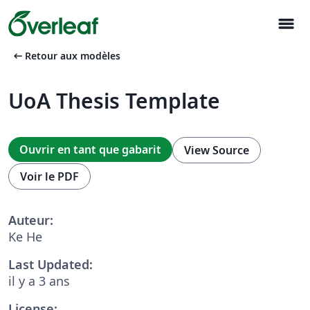
menu
arrow_left_alt
Retour aux modèles
UoA Thesis Template
Ouvrir en tant que gabarit
View Source
Voir le PDF
Auteur:
Ke He
Last Updated:
il y a 3 ans
License: