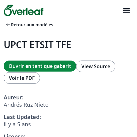
menu
arrow_left_alt
Retour aux modèles
UPCT ETSIT TFE
Ouvrir en tant que gabarit
View Source
Voir le PDF
Auteur:
Andrés Ruz Nieto
Last Updated:
il y a 5 ans
License: