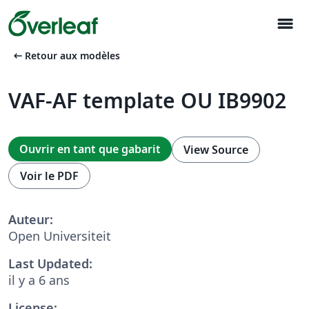
menu
arrow_left_alt
Retour aux modèles
VAF-AF template OU IB9902
Ouvrir en tant que gabarit
View Source
Voir le PDF
Auteur:
Open Universiteit
Last Updated:
il y a 6 ans
License: