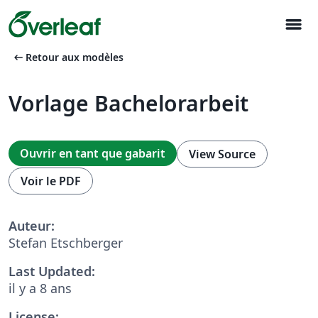
menu
arrow_left_alt
Retour aux modèles
Vorlage Bachelorarbeit
Ouvrir en tant que gabarit
View Source
Voir le PDF
Auteur:
Stefan Etschberger
Last Updated:
il y a 8 ans
License: