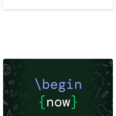
\begin
{
now
}