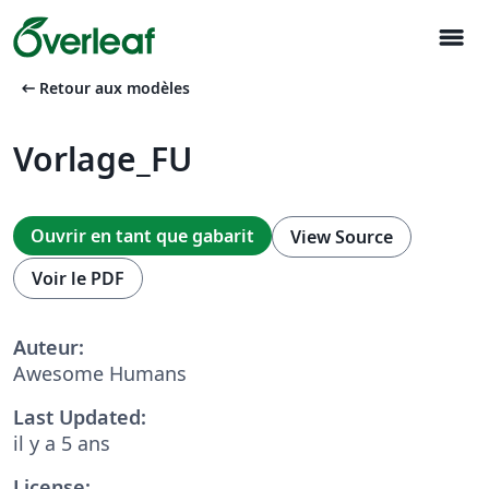
menu
arrow_left_alt
Retour aux modèles
Vorlage_FU
Ouvrir en tant que gabarit
View Source
Voir le PDF
Auteur:
Awesome Humans
Last Updated:
il y a 5 ans
License: