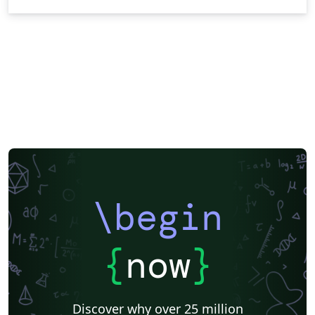
\begin
{
now
}
Discover why over 25 million