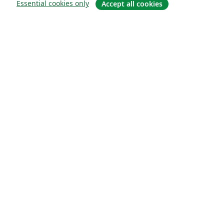
Essential cookies only
Accept all cookies
À propos
À propos de nous
Carrières
Blog
Solutions
Pour les entreprises
Pour les universités
For government