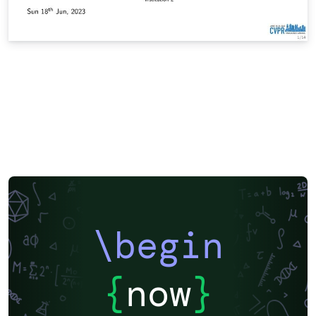
\begin
{
now
}