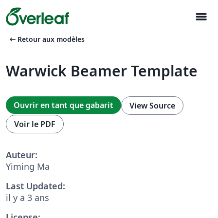
menu
arrow_left_alt
Retour aux modèles
Warwick Beamer Template
Ouvrir en tant que gabarit
View Source
Voir le PDF
Auteur:
Yiming Ma
Last Updated:
il y a 3 ans
License: