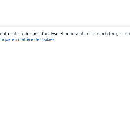
otre site, à des fins d’analyse et pour soutenir le marketing, ce q
itique en matière de cookies
.
À propos
À propos de nous
Carrières
Blog