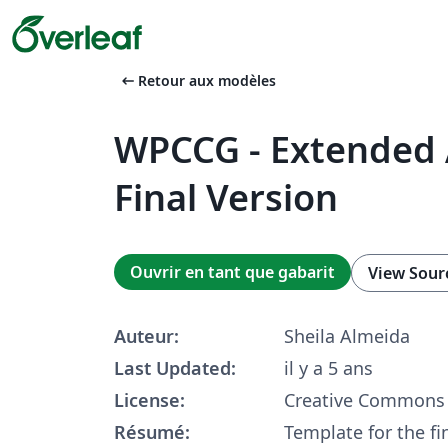
arrow_left_alt
Retour aux modèles
WPCCG - Extended A
Final Version
Ouvrir en tant que gabarit
View Sour
Auteur:
Sheila Almeida
Last Updated:
il y a 5 ans
License:
Creative Commons 
Résumé:
Template for the fi