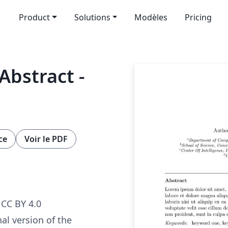
Product
Solutions
Modèles
Pricing
bstract -
ce
Voir le PDF
CC BY 4.0
nal version of the