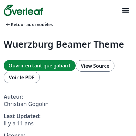
menu
arrow_left_alt
Retour aux modèles
Wuerzburg Beamer Theme
Ouvrir en tant que gabarit
View Source
Voir le PDF
Auteur:
Christian Gogolin
Last Updated:
il y a 11 ans
License: