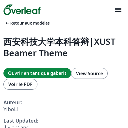
menu
arrow_left_alt
Retour aux modèles
西安科技大学本科答辩|XUST
Beamer Theme
Ouvrir en tant que gabarit
View Source
Voir le PDF
Auteur:
YiboLi
Last Updated:
il y a 2 ans