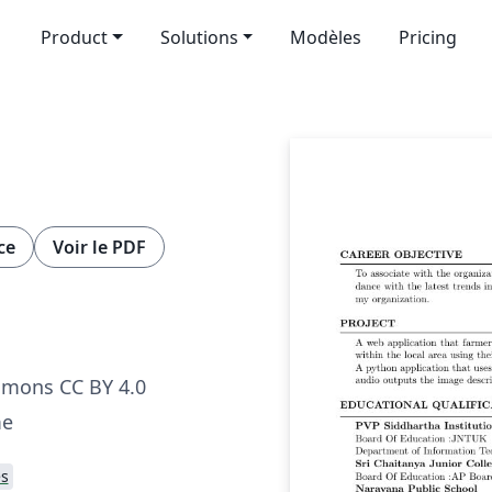
Product
Solutions
Modèles
Pricing
ce
Voir le PDF
mmons CC BY 4.0
me
s