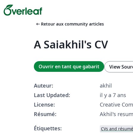
arrow_left_alt
Retour aux community articles
A Saiakhil's CV
Ouvrir en tant que gabarit
View Sour
Auteur:
akhil
Last Updated:
il y a 7 ans
License:
Creative Co
Résumé:
Akhil's resu
Étiquettes:
CVs and résumé