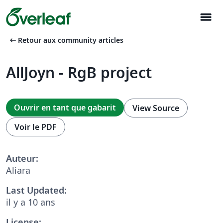
menu
arrow_left_alt
Retour aux community articles
AllJoyn - RgB project
Ouvrir en tant que gabarit
View Source
Voir le PDF
Auteur:
Aliara
Last Updated:
il y a 10 ans
License: