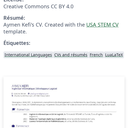
Creative Commons CC BY 4.0
Résumé:
Aymen Kefi's CV. Created with the
USA STEM CV
template.
Étiquettes:
International Languages
CVs and résumés
French
LuaLaTeX