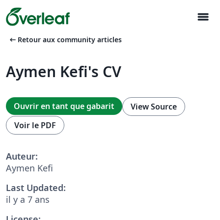
menu
arrow_left_alt
Retour aux community articles
Aymen Kefi's CV
Ouvrir en tant que gabarit
View Source
Voir le PDF
Auteur:
Aymen Kefi
Last Updated:
il y a 7 ans
License: