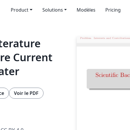
Product
Solutions
Modèles
Pricing
terature
re Current
ater
ce
Voir le PDF
CC BY 4.0