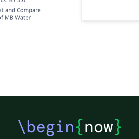
est and Compare
 of MB Water
\begin
{
now
}