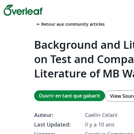
arrow_left_alt
Retour aux community articles
Background and Li
on Test and Compa
Literature of MB W
Ouvrir en tant que gabarit
View Sour
Auteur:
Caelin Celani
Last Updated:
il y a 10 ans
License:
Creative Commons 