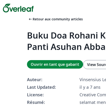
arrow_left_alt
Retour aux community articles
Buku Doa Rohani K
Panti Asuhan Abba
Ouvrir en tant que gabarit
View Sour
Auteur:
Vinsensius L
Last Updated:
il y a 7 ans
License:
Creative Co
Résumé:
selamat men