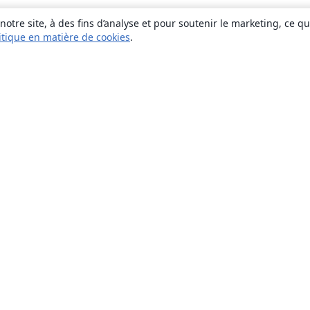
otre site, à des fins d’analyse et pour soutenir le marketing, ce q
itique en matière de cookies
.
À propos
À propos de nous
Carrières
Blog
Solutions
Pour les entreprises