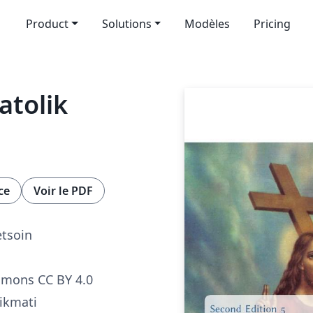
Product
Solutions
Modèles
Pricing
atolik
ce
Voir le PDF
etsoin
mmons CC BY 4.0
ikmati