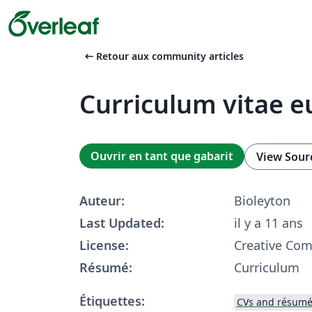
arrow_left_alt
Retour aux community articles
Curriculum vitae 
Ouvrir en tant que gabarit
View Sour
Auteur:
Bioleyton
Last Updated:
il y a 11 ans
License:
Creative Co
Résumé:
Curriculum
Étiquettes:
CVs and résumé