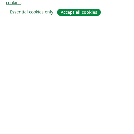
cookies
.
Essential cookies only
Accept all cookies
À propos
À propos de nous
Carrières
Blog
Solutions
Pour les entreprises
Pour les universités