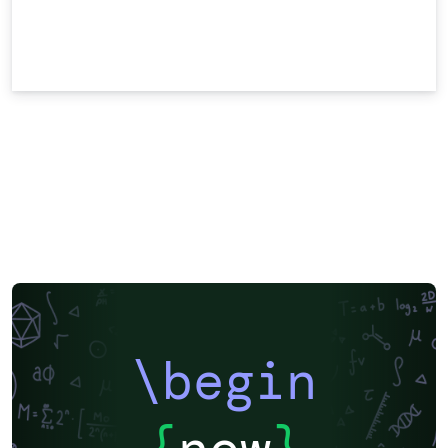
\begin