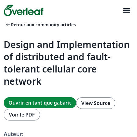
menu
arrow_left_alt
Retour aux community articles
Design and Implementation
of distributed and fault-
tolerant cellular core
network
Ouvrir en tant que gabarit
View Source
Voir le PDF
Auteur: