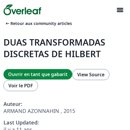
menu
arrow_left_alt
Retour aux community articles
DUAS TRANSFORMADAS
DISCRETAS DE HILBERT
Ouvrir en tant que gabarit
View Source
Voir le PDF
Auteur:
ARMAND AZONNAHIN , 2015
Last Updated:
il y a 11 ans