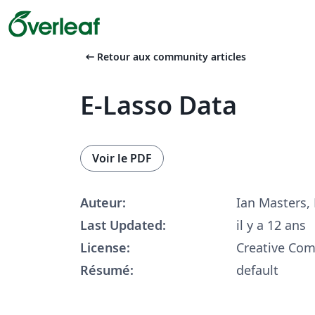
arrow_left_alt
Retour aux community articles
E-Lasso Data
Voir le PDF
Auteur:
Ian Masters,
Last Updated:
il y a 12 ans
License:
Creative Co
Résumé:
default