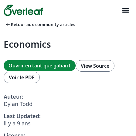
menu
arrow_left_alt
Retour aux community articles
Economics
Ouvrir en tant que gabarit
View Source
Voir le PDF
Auteur:
Dylan Todd
Last Updated:
il y a 9 ans
License: