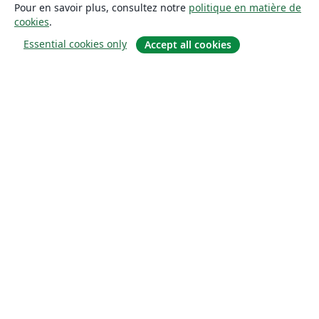
Pour en savoir plus, consultez notre
politique en matière de
cookies
.
Essential cookies only
Accept all cookies
À propos
À propos de nous
Carrières
Blog
Solutions
Pour les entreprises