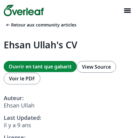
menu
arrow_left_alt
Retour aux community articles
Ehsan Ullah's CV
Ouvrir en tant que gabarit
View Source
Voir le PDF
Auteur:
Ehsan Ullah
Last Updated:
il y a 9 ans
License: