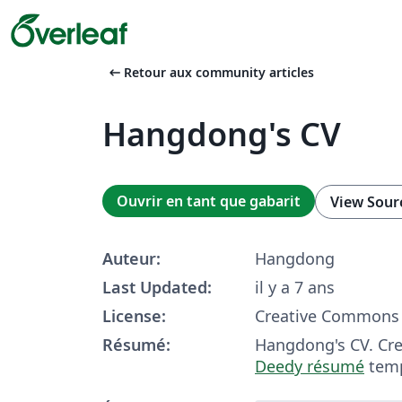
arrow_left_alt
Retour aux community articles
Hangdong's CV
Ouvrir en tant que gabarit
View Sour
Auteur:
Hangdong
Last Updated:
il y a 7 ans
License:
Creative Commons 
Résumé:
Hangdong's CV. Cr
Deedy résumé
temp