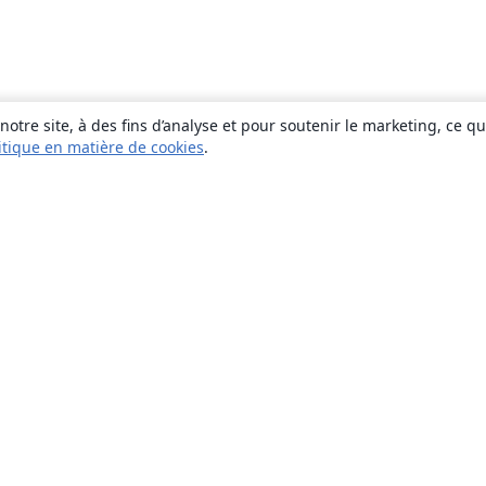
otre site, à des fins d’analyse et pour soutenir le marketing, ce q
itique en matière de cookies
.
À propos
À propos de nous
Carrières
Blog