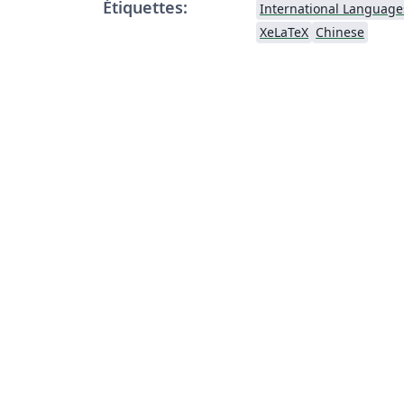
Étiquettes:
International Language
XeLaTeX
Chinese