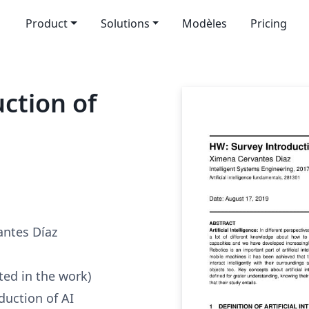
Product
Solutions
Modèles
Pricing
ction of
ntes Díaz
ted in the work)
duction of AI