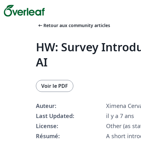
arrow_left_alt
Retour aux community articles
HW: Survey Introdu
AI
Voir le PDF
Auteur:
Ximena Cerva
Last Updated:
il y a 7 ans
License:
Other (as sta
Résumé:
A short intro