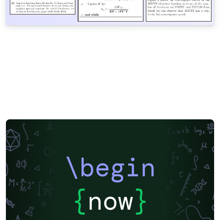
\begin
{
now
}