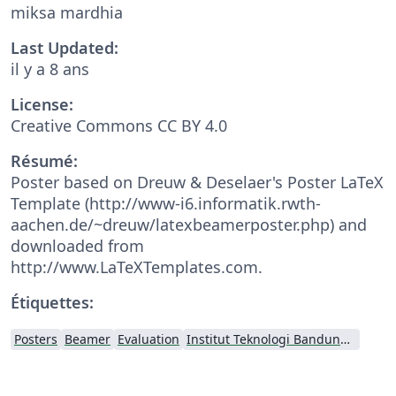
miksa mardhia
Last Updated:
il y a 8 ans
License:
Creative Commons CC BY 4.0
Résumé:
Poster based on Dreuw & Deselaer's Poster LaTeX
Template (http://www-i6.informatik.rwth-
aachen.de/~dreuw/latexbeamerposter.php) and
downloaded from
http://www.LaTeXTemplates.com.
Étiquettes:
Posters
Beamer
Evaluation
Institut Teknologi Bandung (ITB)