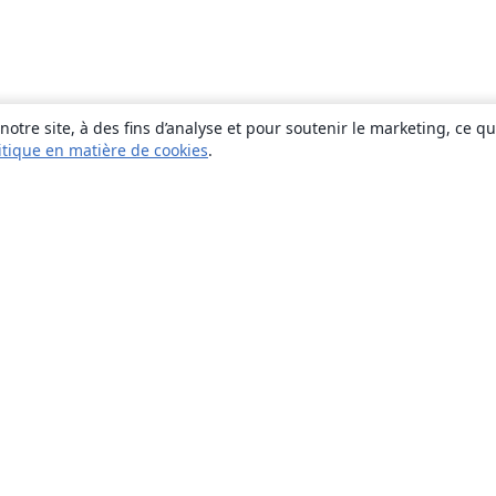
otre site, à des fins d’analyse et pour soutenir le marketing, ce q
itique en matière de cookies
.
À propos
À propos de nous
Carrières
Blog