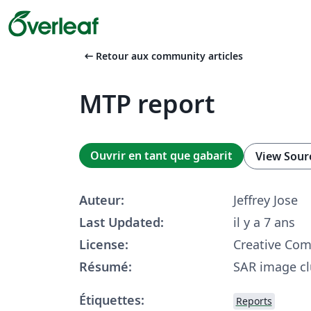
arrow_left_alt
Retour aux community articles
MTP report
Ouvrir en tant que gabarit
View Sour
Auteur:
Jeffrey Jose
Last Updated:
il y a 7 ans
License:
Creative Co
Résumé:
SAR image cl
Étiquettes:
Reports